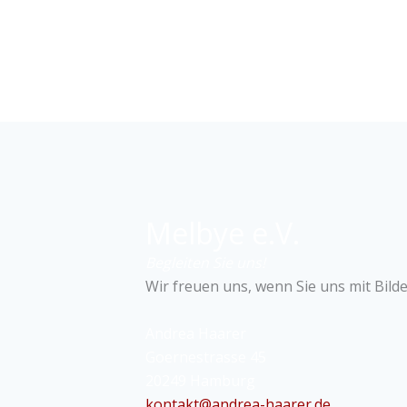
Melbye e.V.
Begleiten Sie uns!
Wir freuen uns, wenn Sie uns mit Bild
Andrea Haarer
Goernestrasse 45
20249 Hamburg
kontakt@andrea-haarer.de